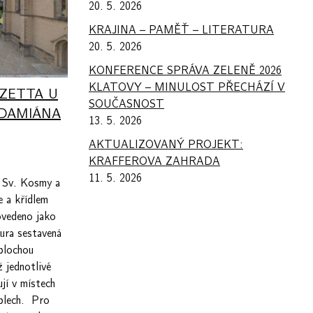
20. 5. 2026
KRAJINA – PAMĚŤ – LITERATURA
20. 5. 2026
KONFERENCE SPRÁVA ZELENĚ 2026
KLATOVY – MINULOST PŘECHÁZÍ V
ZZETTA U
SOUČASNOST
 DAMIÁNA
13. 5. 2026
AKTUALIZOVANÝ PROJEKT:
KRAFFEROVA ZAHRADA
11. 5. 2026
í Sv. Kosmy a
 a křídlem
ovedeno jako
ura sestavená
 plochou
 jednotlivé
jí v místech
 plech. Pro