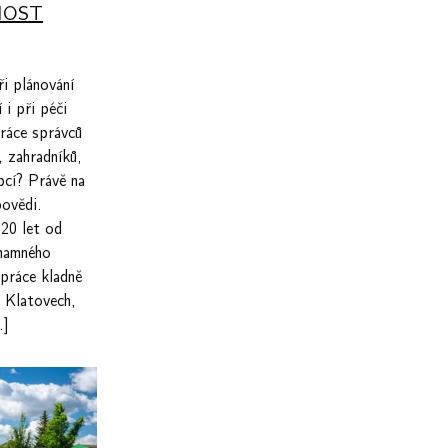
NOST
i plánování
 i při péči
ráce správců
, zahradníků,
bcí? Právě na
ovědi.
20 let od
znamného
 práce kladně
v Klatovech,
…]