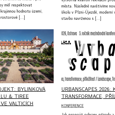
vytvořila kvalitní rekreační pro
 by měl respektovat
města. Následně navštívíme no
krajinnou hodnotu území,
školu v Plzni-Újezdě, moderní 
prostorové […]
stavbu navrženou s […]
JEKT: BYLINKOVÁ
URBANSCAPES 2026: 
LU & TIREE
TRANSFORMACE, PŘÍ
VE VALTICÍCH
KONFERENCE
Jak propojit ochranu přírody a 