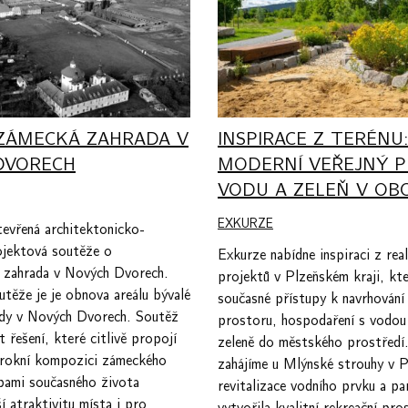
 ZÁMECKÁ ZAHRADA V
INSPIRACE Z TERÉNU
DVORECH
MODERNÍ VEŘEJNÝ P
VODU A ZELEŇ V OBC
EXKURZE
tevřená architektonicko-
ojektová soutěže o
Exkurze nabídne inspiraci z rea
 zahrada v Nových Dvorech.
projektů v Plzeňském kraji, kte
těže je je obnova areálu bývalé
současné přístupy k navrhování
dy v Nových Dvorech. Soutěž
prostoru, hospodaření s vodou 
t řešení, které citlivě propojí
zeleně do městského prostřed
arokní kompozici zámeckého
zahájíme u Mlýnské strouhy v P
ebami současného života
revitalizace vodního prvku a p
í atraktivitu místa i pro