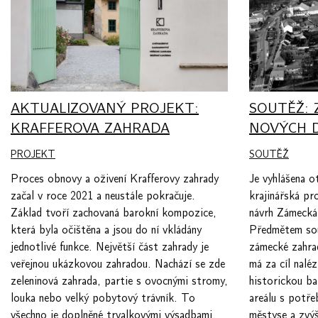
AKTUALIZOVANÝ PROJEKT:
SOUTĚŽ:
KRAFFEROVA ZAHRADA
NOVÝCH 
PROJEKT
SOUTĚŽ
Proces obnovy a oživení Krafferovy zahrady
Je vyhlášena o
začal v roce 2021 a neustále pokračuje.
krajinářská pr
Základ tvoří zachovaná barokní kompozice,
návrh Zámecká
která byla očištěna a jsou do ní vkládány
Předmětem sou
jednotlivé funkce. Největší část zahrady je
zámecké zahra
veřejnou ukázkovou zahradou. Nachází se zde
má za cíl naléz
zeleninová zahrada, partie s ovocnými stromy,
historickou b
louka nebo velký pobytový trávník. To
areálu s potř
všechno je doplněné trvalkovými výsadbami.
městyse a zvýš