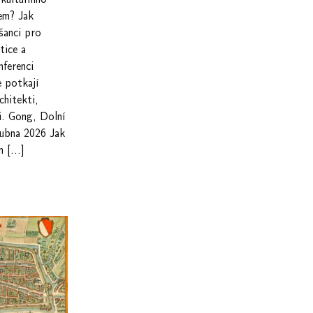
em? Jak
šanci pro
tice a
ferenci
 potkají
chitekti,
ři. Gong, Dolní
dubna 2026 Jak
ím […]