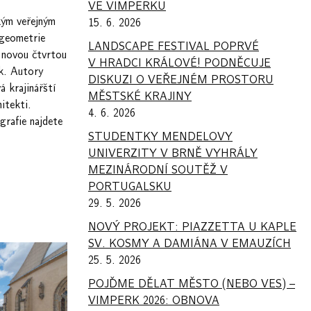
VE VIMPERKU
kým veřejným
15. 6. 2026
geometrie
LANDSCAPE FESTIVAL POPRVÉ
 novou čtvrtou
V HRADCI KRÁLOVÉ! PODNĚCUJE
ek. Autory
DISKUZI O VEŘEJNÉM PROSTORU
 krajinářští
MĚSTSKÉ KRAJINY
itekti.
4. 6. 2026
rafie najdete
STUDENTKY MENDELOVY
UNIVERZITY V BRNĚ VYHRÁLY
MEZINÁRODNÍ SOUTĚŽ V
PORTUGALSKU
29. 5. 2026
NOVÝ PROJEKT: PIAZZETTA U KAPLE
SV. KOSMY A DAMIÁNA V EMAUZÍCH
25. 5. 2026
POJĎME DĚLAT MĚSTO (NEBO VES) –
VIMPERK 2026: OBNOVA