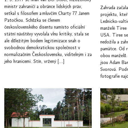
ministr zahraničí a obránce lidských práv,
Zahrada začala
setkal s filosofem a mluvčím Charty 77 Janem
projektu, kteř
Patočkou. Schůzka se členem
Lednicko-valtic
československého disentu namísto oficiální
manželé Tiree
státní návštěvy vyvolala vlnu kritiky, stala se
USA. Tiree se
ale důležitým bodem legitimizace snah o
nedožila a zahr
svobodnou demokratickou společnost v
památce. Od r
normalizačním Československu, viditelným i za
obou manželů.
jeho hranicemi. Stín, vržený […]
jsou Adam Bar
Svorová. Podr
fotografie naj