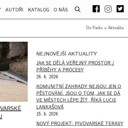
Y
AUTOŘI
KATALOG
O NÁS
–
Do Parku
»
Aktualita
NEJNOVĚJŠÍ AKTUALITY
JAK SE DĚLÁ VEŘEJNÝ PROSTOR /
PŘÍBĚHY A PROCESY
26. 6. 2026
KOMUNITNÍ ZAHRADY NEJSOU JEN O
PĚSTOVÁNÍ. JSOU O TOM, JAK SE DÁ
VE MĚSTECH LÉPE ŽÍT, ŘÍKÁ LUCIE
LANKAŠOVÁ
OVARSKÉ
15. 6. 2026
U
NOVÝ PROJEKT: PIVOVARSKÉ TERASY