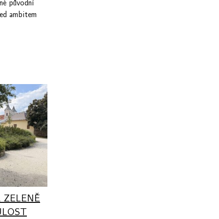
ané původní
řed ambitem
 ZELENĚ
ULOST