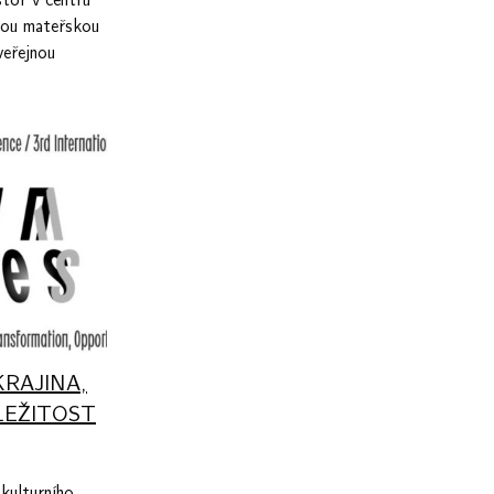
stor v centru
vou mateřskou
veřejnou
KRAJINA,
LEŽITOST
kulturního