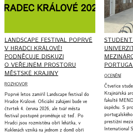
LANDSCAPE FESTIVAL POPRVÉ
STUDENT
V HRADCI KRÁLOVÉ!
UNIVERZI
PODNĚCUJE DISKUZI
MEZINÁR
O VEŘEJNÉM PROSTORU
PORTUGA
MĚSTSKÉ KRAJINY
OCENĚNÍ
ROZHOVOR
Čtveřice stude
Krajinářská ar
Poprvé letos zamířil Landscape festival do
fakultě MEND
Hradce Králové. Oficiální zahájení bude ve
úspěchu. S pr
čtvrtek 4. června 2026, ale tvář města
portugalského
festival postupně proměňuje už teď. Po
prestižní mez
Hradci jsou rozmístěna obří lehátka, v
International
Kuklenách vzniká na jednom z domů obří