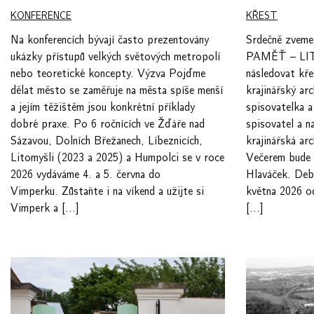
KONFERENCE
KŘEST
Na konferencích bývají často prezentovány
Srdečně zvem
ukázky přístupů velkých světových metropolí
PAMĚŤ – LIT
nebo teoretické koncepty. Výzva Pojďme
následovat kře
dělat město se zaměřuje na města spíše menší
krajinářský ar
a jejím těžištěm jsou konkrétní příklady
spisovatelka a
dobré praxe. Po 6 ročnících ve Žďáře nad
spisovatel a n
Sázavou, Dolních Břežanech, Líbeznicích,
krajinářská ar
Litomyšli (2023 a 2025) a Humpolci se v roce
Večerem bude 
2026 vydáváme 4. a 5. června do
Hlaváček. Deb
Vimperku. Zůstaňte i na víkend a užijte si
května 2026 o
Vimperk a […]
[…]