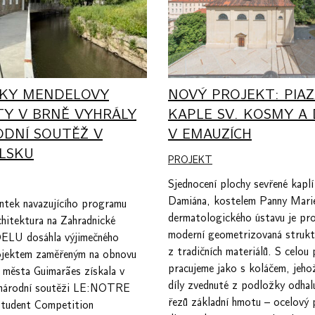
KY MENDELOVY
NOVÝ PROJEKT: PIA
TY V BRNĚ VYHRÁLY
KAPLE SV. KOSMY A
ODNÍ SOUTĚŽ V
V EMAUZÍCH
LSKU
PROJEKT
Sjednocení plochy sevřené kapl
Damiána, kostelem Panny Marie
ntek navazujícího programu
dermatologického ústavu je pr
chitektura na Zahradnické
moderní geometrizovaná strukt
ELU dosáhla výjimečného
z tradičních materiálů. S celou
ojektem zaměřeným na obnovu
pracujeme jako s koláčem, jehož
 města Guimarães získala v
díly zvednuté z podložky odhalu
inárodní soutěži LE:NOTRE
řezů základní hmotu – ocelový
 Student Competition