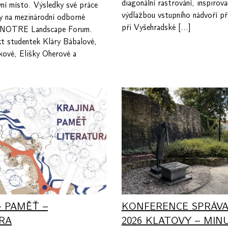
diagonální rastrování, inspirov
ní místo. Výsledky své práce
výdlažbou vstupního nádvoří p
y na mezinárodní odborné
při Vyšehradské […]
E:NOTRE Landscape Forum.
kt studentek Kláry Bábalové,
kové, Elišky Oherové a
– PAMĚŤ –
KONFERENCE SPRÁVA
RA
2026 KLATOVY – MIN