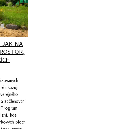
: JAK NA
ROSTOR,
ÍCH
lizovaných
ré ukazují
 veřejného
a začleňování
í.Program
lzni, kde
arkových ploch