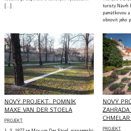
[…]
turisty.Návrh
památkovou a 
obnovit jeho 
NOVÝ PROJEKT: POMNÍK
NOVÝ PRO
MAXE VAN DER STOELA
ZAHRADA 
CHMELAR 
PROJEKT
PROJEKT
1. 3. 1977 se Max van Der Stoel, nizozemský