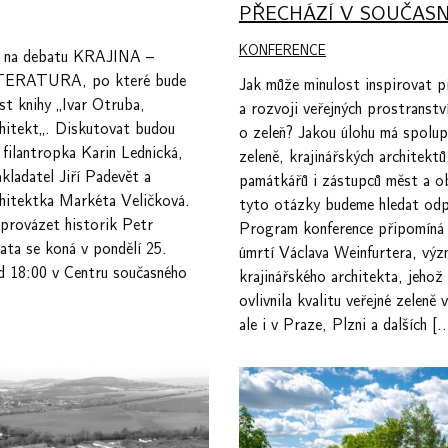
PŘECHÁZÍ V SOUČAS
KONFERENCE
e na debatu KRAJINA –
ERATURA, po které bude
Jak může minulost inspirovat př
st knihy „Ivar Otruba,
a rozvoji veřejných prostranství
chitekt„. Diskutovat budou
o zeleň? Jakou úlohu má spolup
 filantropka Karin Lednická,
zeleně, krajinářských architektů
akladatel Jiří Padevět a
památkářů i zástupců měst a o
chitektka Markéta Veličková.
tyto otázky budeme hledat odp
provázet historik Petr
Program konference připomíná 
ata se koná v pondělí 25.
úmrtí Václava Weinfurtera, vý
d 18:00 v Centru současného
krajinářského architekta, jehož
ovlivnila kvalitu veřejné zeleně 
ale i v Praze, Plzni a dalších [