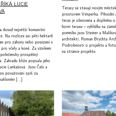
 ŘÍKÁ LUCIE
Terasy se stávají novým městs
VÁ
prostorem Vimperka. Původní 
teras je obnovena a doplněna o
horní terasu – vyhlídku na zám
a dosud největší komunitní
pomníku jsou Steiner a Malíková
e. Na rozloze asi pěti hektarů
architekti, Roman Brychta Arch
jen pro záhony nebo posezení s
Podrobnosti o projektu a fotog
i pro včely a koně. Za vznikem
na stránce projektu.
 společensky prospěšný
. Zahradu blíže popsala jeho
ucie Lankašová. Jsou Češi a
sou považováni spíš za
 naklonění […]