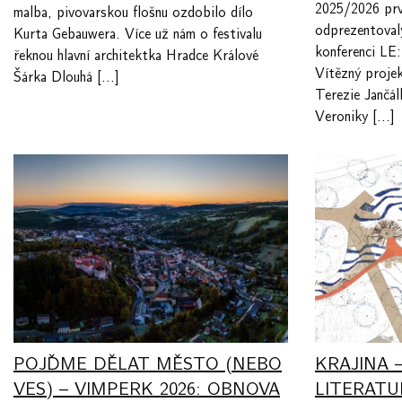
2025/2026 prv
malba, pivovarskou flošnu ozdobilo dílo
odprezentoval
Kurta Gebauwera. Více už nám o festivalu
konferenci L
řeknou hlavní architektka Hradce Králové
Vítězný proje
Šárka Dlouhá […]
Terezie Jančál
Veroniky […]
POJĎME DĚLAT MĚSTO (NEBO
KRAJINA 
VES) – VIMPERK 2026: OBNOVA
LITERATU