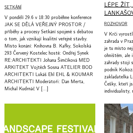
LÉPE ŽÍT,
SETKÁNÍ
LANKAŠO
V pondělí 29.6 v 18:30 proběhne konference
ROZHOVOR
JAK SE DĚLÁ VEŘEJNÝ PROSTOR /
příběhy a procesy Setkání spojené s debatou
V Krči vyrostl
o tom, jak vznikají kvalitní veřejné stavby.
zahrada v Praz
Místo konání: Knihovna B. Kafky, Sokolská
je tu místo ne
293 Červený Kostelec hosté: Ondřej Synek
ohništěm, ale 
RE:ARCHITEKTI Johana Šimčíková MED
zahrady stojí
ARKITEKT Vojtěch Sosna ATELIER BOD
podnik Kokoza
ARCHITEKTI Lukáš Ehl EHL & KOUMAR
zakladatelka L
ARCHITEKTI Moderátoři: Dan Merta,
Češky, kteří j
Michal Kudrnáč V […]
individualisty,