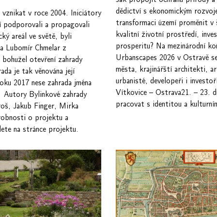
dědictví s ekonomickým rozvoj
 vznikat v roce 2004. Iniciátory
transformaci území proměnit v 
í podporovali a propagovali
kvalitní životní prostředí, inves
ký areál ve světě, byli
prosperitu? Na mezinárodní kon
 a Lubomír Chmelar z
Urbanscapes 2026 v Ostravě se
 bohužel otevření zahrady
města, krajinářští architekti, ar
ada je tak věnována její
urbanisté, developeři i investo
oku 2017 nese zahrada jména
Vítkovice – Ostrava21. – 23. 
 Autory Bylinkové zahrady
pracovat s identitou a kulturn
oš, Jakub Finger, Mirka
obnosti o projektu a
dete na stránce projektu.