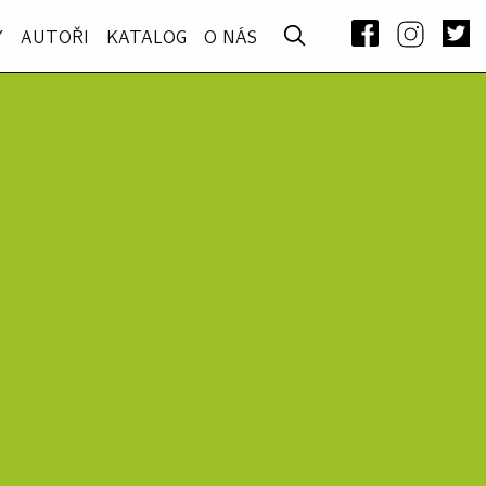
Y
AUTOŘI
KATALOG
O NÁS
–