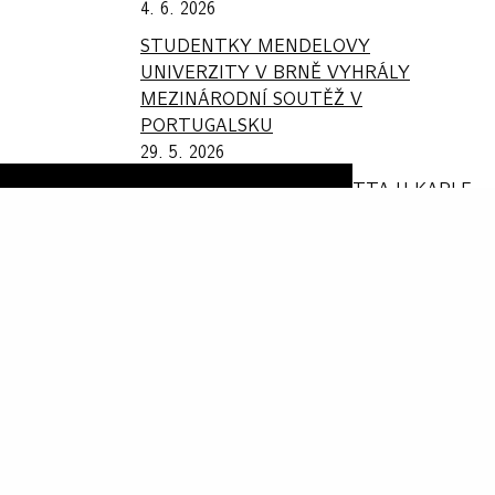
4. 6. 2026
STUDENTKY MENDELOVY
UNIVERZITY V BRNĚ VYHRÁLY
MEZINÁRODNÍ SOUTĚŽ V
PORTUGALSKU
29. 5. 2026
NOVÝ PROJEKT: PIAZZETTA U KAPLE
SV. KOSMY A DAMIÁNA V EMAUZÍCH
25. 5. 2026
POJĎME DĚLAT MĚSTO (NEBO VES) –
VIMPERK 2026: OBNOVA
20. 5. 2026
KRAJINA – PAMĚŤ – LITERATURA
20. 5. 2026
KONFERENCE SPRÁVA ZELENĚ 2026
KLATOVY – MINULOST PŘECHÁZÍ V
SOUČASNOST