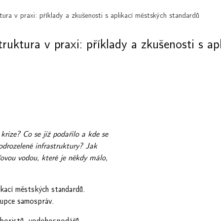
ra v praxi: příklady a zkušenosti s aplikací městských standardů
uktura v praxi: příklady a zkušenosti s apl
rize? Co se již podařilo a kde se
odrozelené infrastruktury? Jak
šťovou vodou, které je někdy málo,
ikací městských standardů.
tupce samospráv.
rboristů, vodohospodářů,