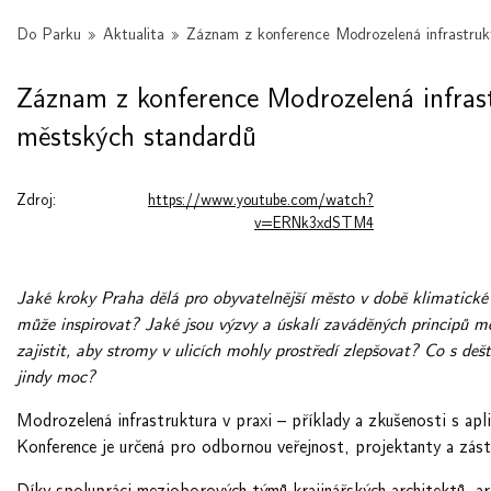
Do Parku
»
Aktualita
»
Záznam z konference Modrozelená infrastruktu
Záznam z konference Modrozelená infrastr
městských standardů
Zdroj:
https://www.youtube.com/watch?
v=ERNk3xdSTM4
Jaké kroky Praha dělá pro obyvatelnější město v době klimatické k
může inspirovat? Jaké jsou výzvy a úskalí zaváděných principů m
zajistit, aby stromy v ulicích mohly prostředí zlepšovat? Co s de
jindy moc?
Modrozelená infrastruktura v praxi – příklady a zkušenosti s apl
Konference je určená pro odbornou veřejnost, projektanty a zás
Díky spolupráci mezioborových týmů krajinářských architektů, a