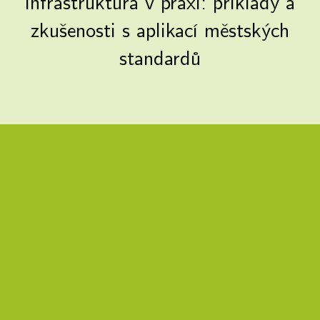
infrastruktura v praxi: příklady a
zkušenosti s aplikací městských
standardů