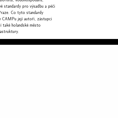
ové standardy pro výsadbu a péči
Praze. Co tyto standardy
 v CAMPu její autoři, zástupci
ní také holandské město
astruktury.