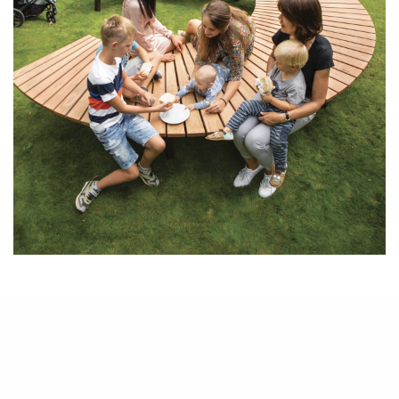
 a veřejná prostranství mají své autory, lze zde dohledat s jakým
ena, a kdo všechno se na návrhu podílel. Autory projektů