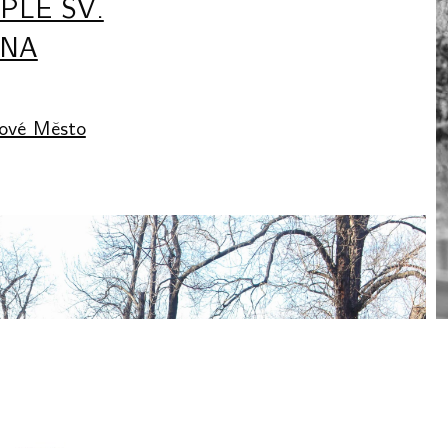
PLE SV.
ÁNA
ové Město