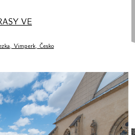
RASY VE
tezka, Vimperk, Česko