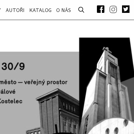
Y
AUTOŘI
KATALOG
O NÁS
–