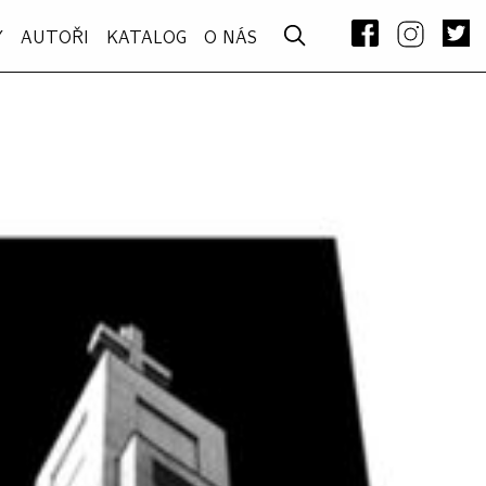
Y
AUTOŘI
KATALOG
O NÁS
–