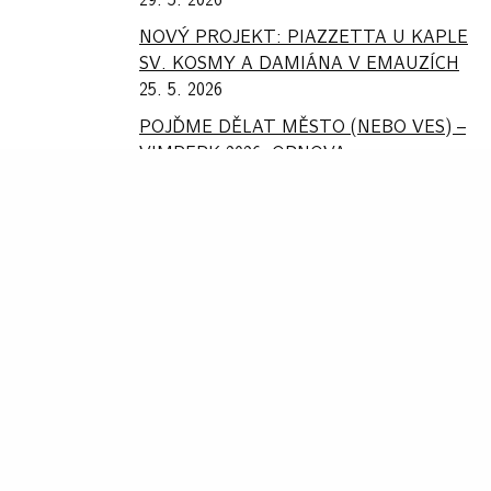
29. 5. 2026
NOVÝ PROJEKT: PIAZZETTA U KAPLE
SV. KOSMY A DAMIÁNA V EMAUZÍCH
25. 5. 2026
POJĎME DĚLAT MĚSTO (NEBO VES) –
VIMPERK 2026: OBNOVA
20. 5. 2026
KRAJINA – PAMĚŤ – LITERATURA
20. 5. 2026
KONFERENCE SPRÁVA ZELENĚ 2026
KLATOVY – MINULOST PŘECHÁZÍ V
SOUČASNOST
13. 5. 2026
AKTUALIZOVANÝ PROJEKT:
KRAFFEROVA ZAHRADA
11. 5. 2026