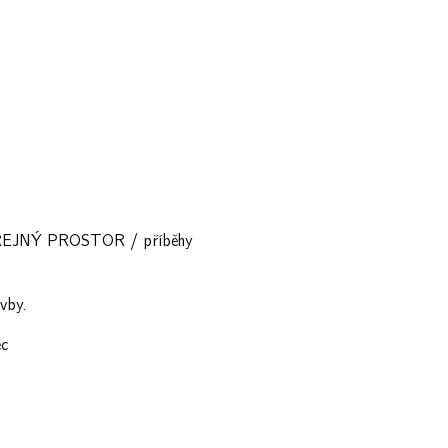
VEŘEJNÝ PROSTOR / příběhy
avby.
ec