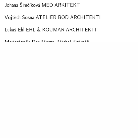
Johana Šimčíková MED ARKITEKT
Vojtěch Sosna ATELIER BOD ARCHITEKTI
Lukáš Ehl EHL & KOUMAR ARCHITEKTI
Moderátoři: Dan Merta, Michal Kudrnáč
V Červeném Kostelci se také koná výstava MÍSTA PRO HRU a
MĚSTSKÝ ARCHITEKT / role, kompetence, nástroje. Více z
Červený Kostelec
Landscape festival je multioborová platforma, která více než deset
kvalitě městské krajiny tuzemských obcí. V roce 2026 festival mí
bude konat i v Červeném Kostelci, jednom z nových českých epice