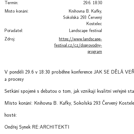
Termín:
29.6. 18:30
Místo konání:
Knihovna B. Kafky,
Sokolská 293 Červený
Kostelec
Pořadatel:
Landscape festival
Zdroj:
https://www.landscape-
festival.cz/cz/doprovodny-
program
V pondělí 29.6 v 18:30 proběhne konference JAK SE DĚLÁ 
a procesy
Setkání spojené s debatou o tom, jak vznikají kvalitní veřejné st
Místo konání: Knihovna B. Kafky, Sokolská 293 Červený Kostel
hosté:
Ondřej Synek RE:ARCHITEKTI