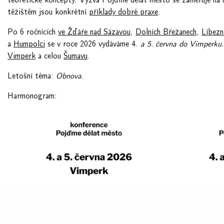
těžištěm jsou konkrétní
příklady dobré praxe
.
Po 6 ročnících
ve Žďáře nad Sázavou
,
Dolních Břežanech
,
Líbezn
a
Humpolci
se v roce 2026 vydáváme
4.
a 5. června do Vimperku.
Vimperk
a celou
Šumavu
.
Letošní téma:
Obnova
.
Harmonogram
: