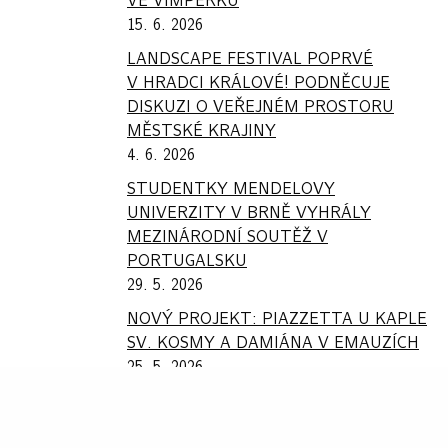
VE VIMPERKU
15. 6. 2026
LANDSCAPE FESTIVAL POPRVÉ
V HRADCI KRÁLOVÉ! PODNĚCUJE
DISKUZI O VEŘEJNÉM PROSTORU
MĚSTSKÉ KRAJINY
4. 6. 2026
STUDENTKY MENDELOVY
UNIVERZITY V BRNĚ VYHRÁLY
MEZINÁRODNÍ SOUTĚŽ V
PORTUGALSKU
29. 5. 2026
NOVÝ PROJEKT: PIAZZETTA U KAPLE
SV. KOSMY A DAMIÁNA V EMAUZÍCH
25. 5. 2026
POJĎME DĚLAT MĚSTO (NEBO VES) –
VIMPERK 2026: OBNOVA