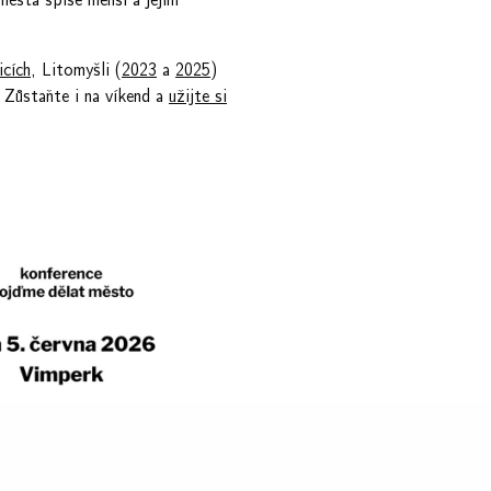
icích
, Litomyšli (
2023
a
2025
)
Zůstaňte i na víkend a
užijte si