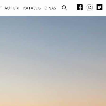
Y
AUTOŘI
KATALOG
O NÁS
–