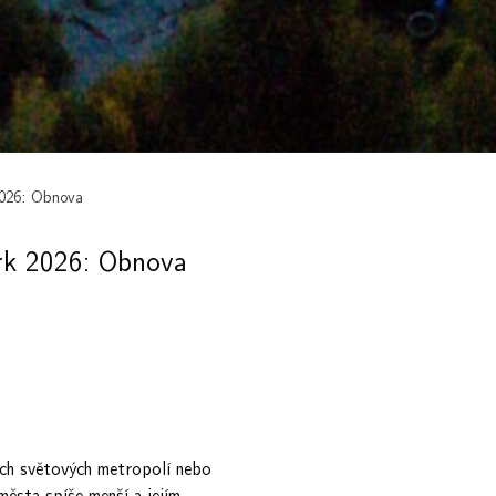
2026: Obnova
rk 2026: Obnova
ých světových metropolí nebo
ěsta spíše menší a jejím