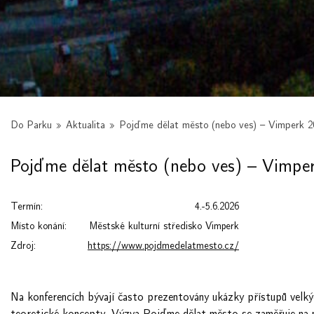
Do Parku
»
Aktualita
»
Pojďme dělat město (nebo ves) – Vimperk 
Pojďme dělat město (nebo ves) – Vimpe
Termín:
4.-5.6.2026
Místo konání:
Městské kulturní středisko Vimperk
Zdroj:
https://www.pojdmedelatmesto.cz/
Na konferencích bývají často prezentovány ukázky přístupů velk
teoretické koncepty. Výzva Pojďme dělat město se zaměřuje na m