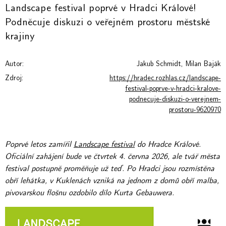
Landscape festival poprvé v Hradci Králové!
Podněcuje diskuzi o veřejném prostoru městské
krajiny
Autor:
Jakub Schmidt, Milan Baják
Zdroj:
https://hradec.rozhlas.cz/landscape-
festival-poprve-v-hradci-kralove-
podnecuje-diskuzi-o-verejnem-
prostoru-9620970
Poprvé letos zamířil
Landscape festival
do Hradce Králové.
Oficiální zahájení bude ve čtvrtek 4. června 2026, ale tvář města
festival postupně proměňuje už teď. Po Hradci jsou rozmístěna
obří lehátka, v Kuklenách vzniká na jednom z domů obří malba,
pivovarskou flošnu ozdobilo dílo Kurta Gebauwera.