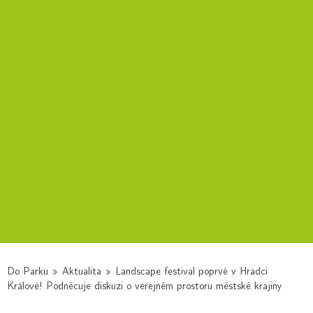
Do Parku
»
Aktualita
»
Landscape festival poprvé v Hradci
Králové! Podněcuje diskuzi o veřejném prostoru městské krajiny