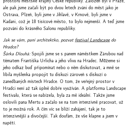
prostoru městské krajiny České republiky. Založen byl v Praze,
ale pak jsme začali být po dvou letech zváni do měst jako je
Ostrava, Plzeň, byli jsme v Jihlavě, v Krnově, byli jsme v
Kadani, což je 18 tisícové město, to bylo nejmenší. A teď jsme
pozváni do krásného Salonu republiky.
Jak se vám, paní architektko, pozvat
festival Landscape
do
Hradce?
Šárka Dlouhá:
Spojili jsme se s panem náměstkem Zárubou nad
tématem Františka Urlicha a jeho vlivu na Hradec. Můžeme si
jeho odkaz buď připomínat nebo o něm diskutovat, a mně se
líbila myšlenka propojit tu diskuzi zároveň s diskuzí o
zanedbaných místech Hradce. O tom, že veřejný prostor v
Hradci není až tak úplně dobře využíván. A platforma Landscape
festivalu, která se nabízela, byla za mě ideální. Takže jsme
oslovili pana Mertu a začalo se na tom intenzivně pracovat, už
to je možná rok. A čím víc se blíží zahájení, tak je to
intenzivnější a divočejší. Tak doufám, že vše klapne a jsem v
napětí.