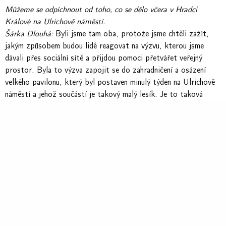
Můžeme se odpíchnout od toho, co se dělo včera v Hradci
Králové na Ulrichově náměstí.
Šárka Dlouhá:
Byli jsme tam oba, protože jsme chtěli zažít,
jakým způsobem budou lidé reagovat na výzvu, kterou jsme
dávali přes sociální sítě a přijdou pomoci přetvářet veřejný
prostor. Byla to výzva zapojit se do zahradničení a osázení
velkého pavilonu, který byl postaven minulý týden na Ulrichově
náměstí a jehož součástí je takový malý lesík. Je to taková
dřevěná konstrukce, kruhový pavilon či altán.
Dan Merta:
Nakonec to je docela zajímavé, protože to
připomíná dva obchvaty či Gočárovy okruhy. Nazvali jsme to
Zelená oáza, což si myslím, že se na Urichovo náměstí hodí. Jde
o pavilon, který byl postaven před dvěma lety na piazzettě
Národního divadla v Praze v rámci Salonu architektury. My jsme
si řekli, že i v rámci recyklace ho sem převezeme a ukážeme
možnosti, jak se dá stavět z CLT panelů a jak se dají využívat
dřevěné konstrukce pro současnou architekturu a veřejný
prostor.