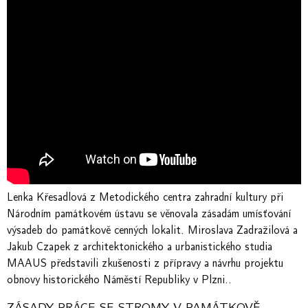
Lenka Křesadlová z Metodického centra zahradní kultury při
Národním památkovém ústavu se věnovala zásadám umísťování
výsadeb do památkově cenných lokalit. Miroslava Zadražilová a
Jakub Czapek z architektonického a urbanistického studia
MAAUS představili zkušenosti z přípravy a návrhu projektu
obnovy historického Náměstí Republiky v Plzni..
ZÁSADY PRÁCE SE STROMY V PAMÁTKOVĚ