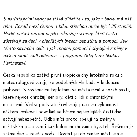
S narůstajícími vedry se stává důležité i to, jakou barvu má náš
dům. Rozdíl mezi černou a bílou střechou může být i 25 stupňů.
Horké počasí přitom nejvíce ohrožuje seniory, kteří často
zůstávají zavření v přehřátých bytech bez stínu a pomoci. Jak
těmto situacím čelit a jak mohou pomoci i obyčejné změny v
našem okolí, radí odborníci z programu Adapterra Nadace
Partnerství.
Česká republika zažívá první tropické dny letošního roku a
meteorologové varují, že podobných vln bude v budoucnu
přibývat. S rostoucími teplotami se města mění v horké pasti,
které nejvíce ohrožují seniory, děti a lidi s chronickými
nemocemi. Vedra podstatně ovlivňují pracovní výkonnost,
některá venkovní povolání se během nejteplejších částí dne
stávají nebezpečná. Odborníci proto apelují na změny v
městském plánování i každodenním chování obyvatel. Řešením je
známé duo – zeleň a voda. Dostat jej do center měst je ale