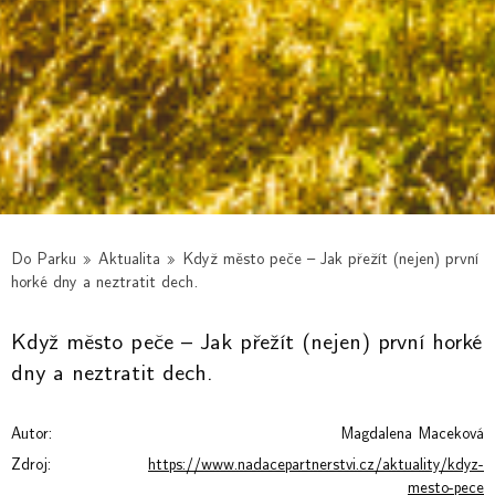
Do Parku
»
Aktualita
»
Když město peče – Jak přežít (nejen) první
horké dny a neztratit dech.
Když město peče – Jak přežít (nejen) první horké
dny a neztratit dech.
Autor:
Magdalena Maceková
Zdroj:
https://www.nadacepartnerstvi.cz/aktuality/kdyz-
mesto-pece