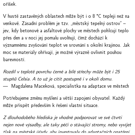
oříšek.
V hustě zastavěných oblastech může být i o 8 °C tepleji než na
venkově. Zásadní problém je tzv. „městský tepelný ostrov“ –
jev, kdy betonové a asfaltové plochy ve městech pohlcují teplo
přes den a v noci jej pomalu uvolňují, čímž dochází k
významnému zvyšování teplot ve srovnání s okolní krajinou. Jak
moc se materiály ohřívají, je možné výrazně ovlivnit pouhou
barevností.
Rozdíl v teplotě povrchu černé a bílé střechy může být i 25
stupňů Celsia. A to už je cítit postupně i v okolí domu.
— Magdalena Maceková, specialistka na adaptace ve městech
Potřebujeme změnu myšlení a větší zapojení obyvatel. Každý
může přispět především k řešení vlastní situace.
Z dlouhodobého hlediska je vhodné podporovat ve své čtvrti
nejen nové výsadby, ale taky péči o stávající stromy, nebo vyvíjet
tlak na městské úřady, aby investovaly do adaptačních opatření.