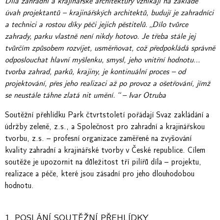
Díla zahradní a krajinářské architektury vznikají na základě
úvah projektantů – krajinářských architektů, budují je zahradníci
a technici a rostou díky péči jejich pěstitelů. „Dílo tvůrce
zahrady, parku vlastně není nikdy hotovo. Je třeba stále jej
tvůrčím způsobem rozvíjet, usměrňovat, což předpokládá správně
odposlouchat hlavní myšlenku, smysl, jeho vnitřní hodnotu…
tvorba zahrad, parků, krajiny, je kontinuální proces – od
projektování, přes jeho realizaci až po provoz a ošetřování, jímž
se neustále táhne zlatá nit umění. “ – Ivar Otruba
Soutěžní přehlídku Park čtvrtstoletí pořádají Svaz zakládání a
údržby zeleně, z.s., a Společnost pro zahradní a krajinářskou
tvorbu, z.s. – profesní organizace zaměřené na zvyšování
kvality zahradní a krajinářské tvorby v České republice. Cílem
soutěže je upozornit na důležitost tří pilířů díla – projektu,
realizace a péče, které jsou zásadní pro jeho dlouhodobou
hodnotu.
1. POSLÁNÍ SOUTĚŽNÍ PŘEHLÍDKY