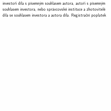
investoři díla s písemným souhlasem autora, autoři s písemným
souhlasem investora, nebo správcovské instituce a zhotovitelé
díla se souhlasem investora a autora díla. Registrační poplatek
činí 5000 Kč a je splatný na základě vystavené faktury.
4. OBSAH PŘIHLÁŠKY
Základní informace o projektu, investiční náklady, termíny
zahájení a dokončení.
Informace o autorovi, zhotoviteli, investorovi a správci.
Stručný popis projektu (max. 2000 znaků).
Architektonickou situaci v měřítku A3 (formát PDF).
Fotografie současného stavu (min. 10, max. 20) v rozlišení
300 DPI s krátkým popisem a uvedením autora fotografie.
5. HODNOCENÍ PŘIHLÁŠENÝCH DĚL
Hodnocení provádí porota jmenovaná vyhlašovateli, složená z
odborníků z různých oblastí krajinářské tvorby. Porota má
minimálně pět členů, vždy lichý počet. V případě, že bude
přihlášeno více než 20 děl, provede porota užší výběr na