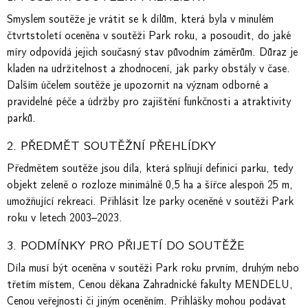
Smyslem soutěže je vrátit se k dílům, která byla v minulém
čtvrtstoletí oceněna v soutěži Park roku, a posoudit, do jaké
míry odpovídá jejich současný stav původním záměrům. Důraz je
kladen na udržitelnost a zhodnocení, jak parky obstály v čase.
Dalším účelem soutěže je upozornit na význam odborné a
pravidelné péče a údržby pro zajištění funkčnosti a atraktivity
parků.
2. PŘEDMĚT SOUTĚŽNÍ PŘEHLÍDKY
Předmětem soutěže jsou díla, která splňují definici parku, tedy
objekt zeleně o rozloze minimálně 0,5 ha a šířce alespoň 25 m,
umožňující rekreaci. Přihlásit lze parky oceněné v soutěži Park
roku v letech 2003–2023.
3. PODMÍNKY PRO PŘIJETÍ DO SOUTĚŽE
Díla musí být oceněna v soutěži Park roku prvním, druhým nebo
třetím místem, Cenou děkana Zahradnické fakulty MENDELU,
Cenou veřejnosti či jiným oceněním. Přihlášky mohou podávat