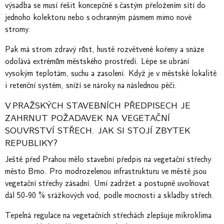
výsadba se musí řešit koncepčně s častým přeložením sítí do
jednoho kolektoru nebo s ochranným pásmem mimo nové
stromy.
Pak má strom zdravý růst, hustě rozvětvené kořeny a snáze
odolává extrémům městského prostředí. Lépe se ubrání
vysokým teplotám, suchu a zasolení. Když je v městské lokalitě
i retenční systém, sníží se nároky na následnou péči.
V PRAŽSKÝCH STAVEBNÍCH PŘEDPISECH JE
ZAHRNUT POŽADAVEK NA VEGETAČNÍ
SOUVRSTVÍ STŘECH. JAK SI STOJÍ ZBYTEK
REPUBLIKY?
Ještě před Prahou mělo stavební předpis na vegetační střechy
město Brno. Pro modrozelenou infrastrukturu ve městě jsou
vegetační střechy zásadní. Umí zadržet a postupně uvolňovat
dál 50-90 % srážkových vod, podle mocnosti a skladby střech.
Tepelná regulace na vegetačních střechách zlepšuje mikroklima