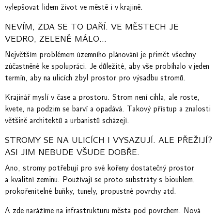
vylepšovat lidem život ve městě i v krajině.
NEVÍM, ZDA SE TO DAŘÍ. VE MĚSTECH JE
VEDRO, ZELENĚ MÁLO…
Největším problémem územního plánování je přimět všechny
zúčastněné ke spolupráci. Je důležité, aby vše probíhalo v jeden
termín, aby na ulicích zbyl prostor pro výsadbu stromů.
Krajinář myslí v čase a prostoru. Strom není cihla, ale roste,
kvete, na podzim se barví a opadává. Takový přístup a znalosti
většině architektů a urbanistů scházejí.
STROMY SE NA ULICÍCH I VYSAZUJÍ. ALE PŘEŽIJÍ?
ASI JIM NEBUDE VŠUDE DOBŘE.
Ano, stromy potřebují pro své kořeny dostatečný prostor
a kvalitní zeminu. Používají se proto substráty s biouhlem,
prokořenitelné buňky, tunely, propustné povrchy atd.
A zde narážíme na infrastrukturu města pod povrchem. Nová