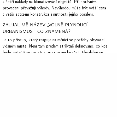
a šetří náklady na klimatizování objektů. Při správném
provedení převažují výhody. Nevýhodou může být vyšší cena
a větší zatížení konstrukce s nutností jejího posílení.
ZAUJAL MĚ NÁZEV „VOLNĚ PLYNOUCÍ
URBANISMUS“. CO ZNAMENÁ?
Je to přístup, který reaguje na měnící se potřeby obyvatel
v daném místě. Není tam předem striktně definováno, co kde
bude, vytváří se prostor pro organický růst. Flexibilně se
přizpůsobuje aktuálním potřebám obyvatel a prostoru.
Je to reakce na moderní potřeby dynamických měst, nové
technologie, klimatické změny nebo nové společenské trendy.
Podporuje spolupráci mezi veřejnou správou, architektem,
občany a podnikateli, kteří mají společný zájem na maximálním
fungování městského prostoru.
JE PRAHA ZELENÁ?