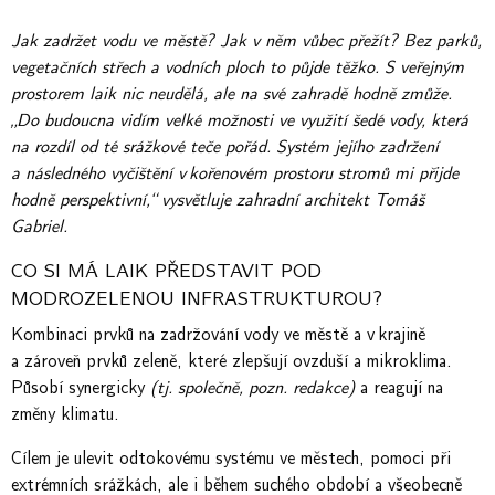
Jak zadržet vodu ve městě? Jak v něm vůbec přežít? Bez parků,
vegetačních střech a vodních ploch to půjde těžko. S veřejným
prostorem laik nic neudělá, ale na své zahradě hodně zmůže.
„Do budoucna vidím velké možnosti ve využití šedé vody, která
na rozdíl od té srážkové teče pořád. Systém jejího zadržení
a následného vyčištění v kořenovém prostoru stromů mi přijde
hodně perspektivní,“ vysvětluje zahradní architekt Tomáš
Gabriel.
CO SI MÁ LAIK PŘEDSTAVIT POD
MODROZELENOU INFRASTRUKTUROU?
Kombinaci prvků na zadržování vody ve městě a v krajině
a zároveň prvků zeleně, které zlepšují ovzduší a mikroklima.
Působí synergicky
(tj. společně, pozn. redakce)
a reagují na
změny klimatu.
Cílem je ulevit odtokovému systému ve městech, pomoci při
extrémních srážkách, ale i během suchého období a všeobecně