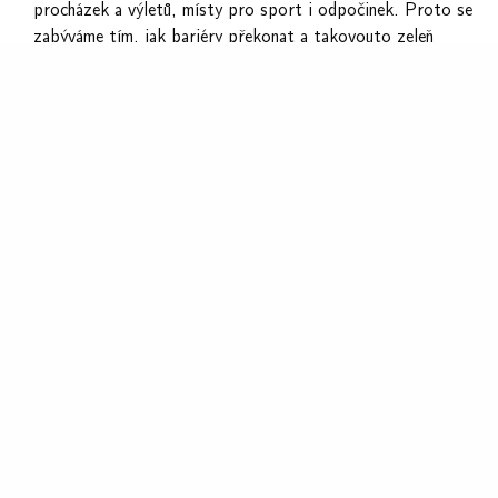
procházek a výletů, místy pro sport i odpočinek. Proto se
zabýváme tím, jak bariéry překonat a takovouto zeleň
zpřístupnit.
Strom, keř či záhon dokáží život ve městě zpříjemnit, jejich
pozitivní účinek je ale omezený, pokud jde o pouhé izolované
ostrůvky v záplavě betonu a asfaltu. Prostředí, ve kterém je
snesitelné se pohybovat i za letních vzniká jen, když na sebe
jednotlivé zelené prvky navazují a vytváří zelené koridory
napříč městem.
Koncepci si můžete prohlédnout
zde
.
NEJNOVĚJŠÍ AKTUALITY
JAK ŘEŠÍ EVROPSKÉ METROPOLE DOSTUPNÉ
BYDLENÍ?
10. 8. 2026