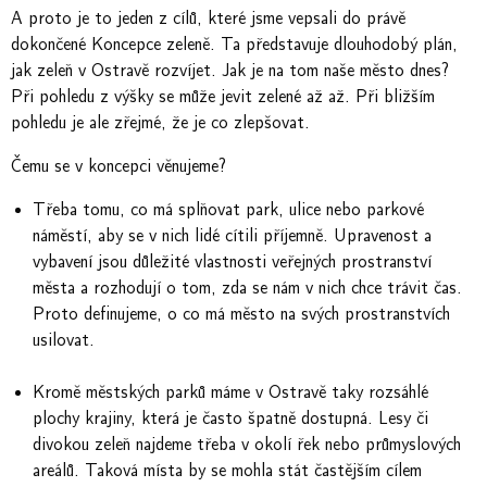
A proto je to jeden z cílů, které jsme vepsali do právě
dokončené Koncepce zeleně. Ta představuje dlouhodobý plán,
jak zeleň v Ostravě rozvíjet. Jak je na tom naše město dnes?
Při pohledu z výšky se může jevit zelené až až. Při bližším
pohledu je ale zřejmé, že je co zlepšovat.
Čemu se v koncepci věnujeme?
Třeba tomu, co má splňovat park, ulice nebo parkové
náměstí, aby se v nich lidé cítili příjemně. Upravenost a
vybavení jsou důležité vlastnosti veřejných prostranství
města a rozhodují o tom, zda se nám v nich chce trávit čas.
Proto definujeme, o co má město na svých prostranstvích
usilovat.
Kromě městských parků máme v Ostravě taky rozsáhlé
plochy krajiny, která je často špatně dostupná. Lesy či
divokou zeleň najdeme třeba v okolí řek nebo průmyslových
areálů. Taková místa by se mohla stát častějším cílem