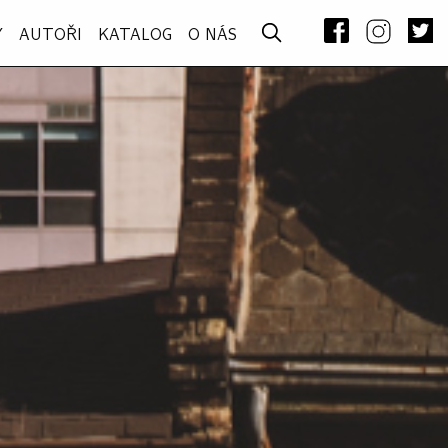
Y
AUTOŘI
KATALOG
O NÁS
–