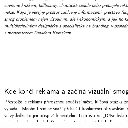
zavřeme křížkem, billboardy, chaotické cedule nebo přebujelé rekl
nelze. Když je veřejný prostor zahlcený informacemi, přestává fun
smog problémem nejen vizuálním, ale i ekonomickým, a jak ho ku
multidisciplinární designérka a specialistka na branding, v posle
s moderátorem Davidem Karáskem.
Kde končí reklama a začíná vizuální sm
Přestože je reklama přirozenou součástí měst, klíčová otázka zn
vypadat.
Mnoho firem se snaží přehlušit konkurenci obrovskými ná
ve výsledku to jen přispívá k nečitelnosti prostoru.
„Dříve byla r
své odborníky a dohled. Dnes si ji může vytvořit kdokoliv – stač