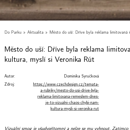
Do Parku
»
Aktualita
»
Město do uší: Dříve byla reklama limitovaná 
Město do uší: Dříve byla reklama limitov
kultura, myslí si Veronika Rút
Autor:
Dominika Syručková
Zdroj:
https://www.czechdesign.cz/temata-
a-rubriky/mesto-do-usi-drive-byla-
reklama-limitovana-remeslem-dnes-
je-to-vizualni-chaos-chybi-nam-
kultura-mysli-si-veronika-rut
Vizuální smog je všudypřítomný a nelze se mu vyhnout. Zatímco 