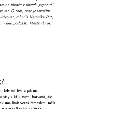
amy a lákače v ulicích „vypnout“
govat. O tom, proč je vizuální
ltivovat, mluvila Veronika Rút,
dním dílu podcastu Město do uší
og?
í, kde má být a jak má
pisy a křiklavými barvami, ale
eklama limitovaná řemeslem, měla
í mít mobil nebo počítač