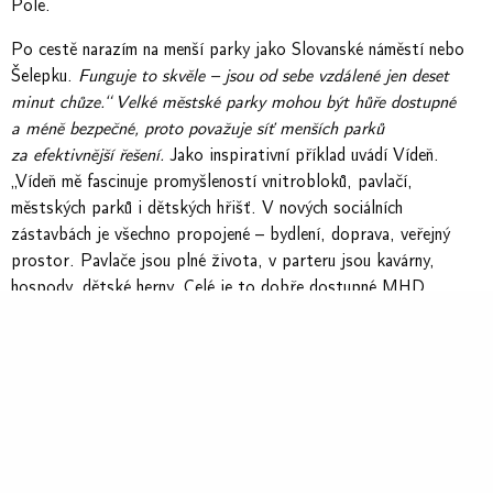
Pole.
Po cestě narazím na menší parky jako Slovanské náměstí nebo
Šelepku.
Funguje to skvěle – jsou od sebe vzdálené jen deset
minut chůze.​“ Velké městské parky mohou být hůře dostupné
a méně bezpečné, proto považuje síť menších parků
za efektivnější řešení.
Jako inspirativní příklad uvádí Vídeň.
„Vídeň mě fascinuje promyšleností vnitrobloků, pavlačí,
městských parků i dětských hřišť. V nových sociálních
zástavbách je všechno propojené – bydlení, doprava, veřejný
prostor. Pavlače jsou plné života, v parteru jsou kavárny,
hospody, dětské herny. Celé je to dobře dostupné MHD
a působí příjemně.​“