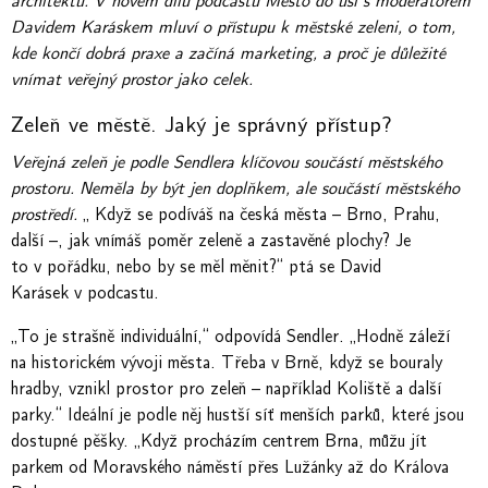
architektů. V novém dílu podcastu Město do uší s moderátorem
Davidem Karáskem mluví o přístupu k městské zeleni, o tom,
kde končí dobrá praxe a začíná marketing, a proč je důležité
vnímat veřejný prostor jako celek.
Zeleň ve městě. Jaký je správný přístup?
Veřejná zeleň je podle Sendlera klíčovou součástí městského
prostoru. Neměla by být jen doplňkem, ale součástí městského
prostředí.
„ Když se podíváš na česká města – Brno, Prahu,
další –, jak vnímáš poměr zeleně a zastavěné plochy? Je
to v pořádku, nebo by se měl měnit?​“ ptá se David
Karásek v podcastu.
„To je strašně individuální,​“ odpovídá Sendler. „Hodně záleží
na historickém vývoji města. Třeba v Brně, když se bouraly
hradby, vznikl prostor pro zeleň – například Koliště a další
parky.​“ Ideální je podle něj hustší síť menších parků, které jsou
dostupné pěšky. „Když procházím centrem Brna, můžu jít
parkem od Moravského náměstí přes Lužánky až do Králova