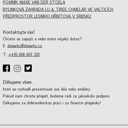
POMNÍK MAXE VAN DER STOELA
BYLINKOVÁ ZAHRADA LU & TIREE CHMELAR VE VALTICÍCH
PŘEDPROSTOR LESNÍHO HŘBITOVA V SRBSKU
Kontaktujte nás!
Chcete se zapojit a nebo máte nějaký dotaz?
E:
doparku@doparku.cz
T:
+420 606 603 203
Děkujeme všem,
kteří se rozhodli prezentovat svá díla nebo ateliéry.
Pokud nám chcete přispět, budeme rádi za jakoukoliv podporu.
Děkujeme za dobrovolnickou práci i za finanční příspě
vky!