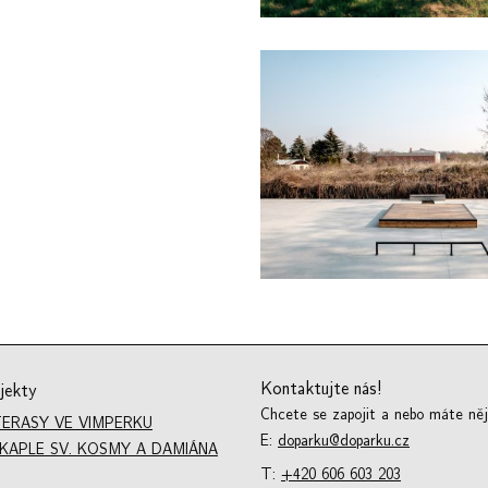
Kontaktujte nás!
jekty
Chcete se zapojit a nebo máte ně
TERASY VE VIMPERKU
E:
doparku@doparku.cz
KAPLE SV. KOSMY A DAMIÁNA
T:
+420 606 603 203