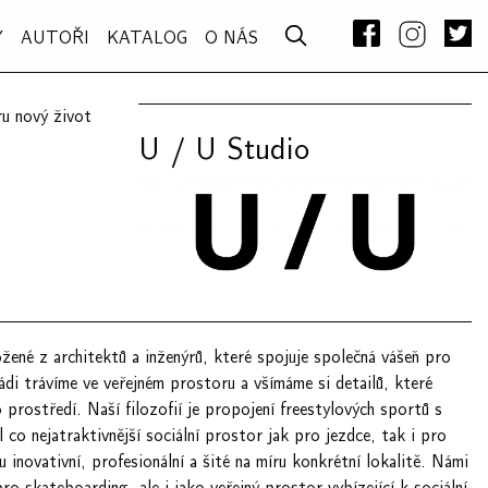
Y
AUTOŘI
KATALOG
O NÁS
–
u nový život
U / U Studio
žené z architektů a inženýrů, které spojuje společná vášeň pro
di trávíme ve veřejném prostoru a všímáme si detailů, které
o prostředí. Naší filozofií je propojení freestylových sportů s
 co nejatraktivnější sociální prostor jak pro jezdce, tak i pro
u inovativní, profesionální a šité na míru konkrétní lokalitě. Námi
ro skateboarding, ale i jako veřejný prostor vybízející k sociální