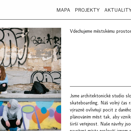
MAPA
PROJEKTY
AKTUALIT
Vdechujeme městskému prostor
Jsme architektonické studio slo
skateboarding. Náš volný čas rá
výrazně ovlivňují pocit z danéh
plánováním měst tak, aby vznikl
širší veřejnost. Naše návrhy jso
navržená místa neslouží jenom p