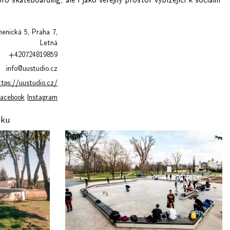
enická 5, Praha 7,
Letná
+420724819859
info@uustudio.cz
ttps://uustudio.cz/
acebook
Instagram
rku