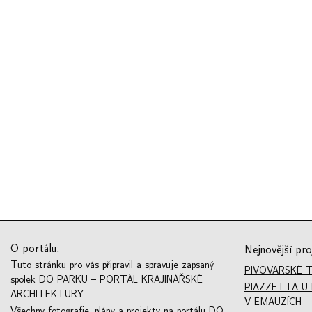
O portálu:
Nejnovější pro
Tuto stránku pro vás připravil a spravuje zapsaný
PIVOVARSKÉ 
spolek DO PARKU – PORTÁL KRAJINÁŘSKÉ
PIAZZETTA U 
ARCHITEKTURY.
V EMAUZÍCH
Všechny fotografie, plány a projekty na portálu DO