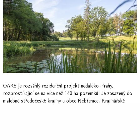
OAKS je rozsáhlý rezidenční projekt nedaleko Prahy,
rozprostírající se na více než 140 ha pozemků. Je zasazený do
malebné středočeské krajiny u obce Nebřenice. Krajinářské
řešení tohoto projektu je mimořádně rozmanité a rozsáhlé. Od
revitalizace rybníků s břehovými porosty a vytvoření tůní jako
biotopů pro živočichy, až po luční výsevy, zalesňování a
revitalizace lesů. Kromě krajinářských úprav jsou v projektu
řešené i veřejné prostory, náměstí a ulice.