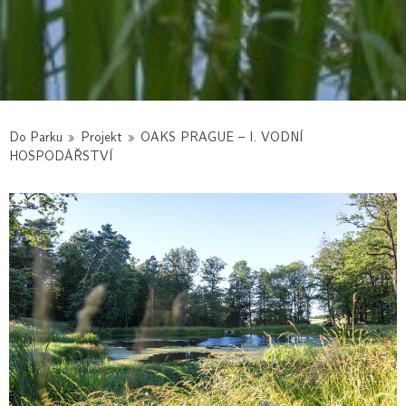
Do Parku
»
Projekt
»
OAKS PRAGUE – I. VODNÍ
HOSPODÁŘSTVÍ